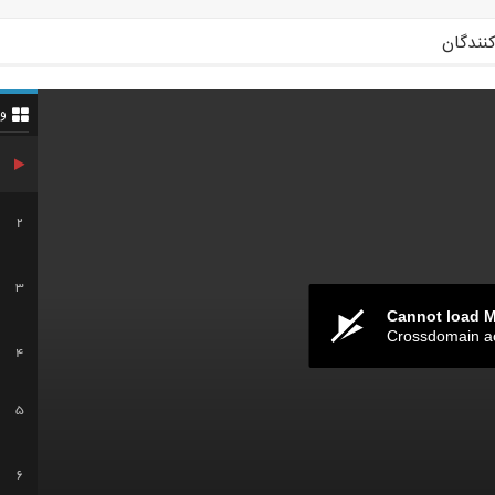
کنندگان
و
2
3
Cannot load 
Crossdomain a
4
5
6