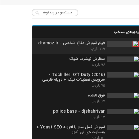
یدیوهای منتخب
فیلم آموزش دفاع شخصی - dtamoz.ir
۱۱۹ بازدید
سفارش تیشرت شیک
۹۶ بازدید
Tschiller: Off Duty (2016) -
سرویس تعطیلات نیک + دوبله فارسی
۷۵ بازدید
فوق العاده
۶۷ بازدید
police bass - djshahriyar
۶۳ بازدید
آموزش کامل سئو با افزونه Yoast SEO +
وبسایت دی تی آموز
۵۰ بازدید