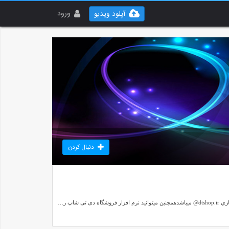
ورود
آپلود ویدیو
دنبال کردن
فروشگاه بزرگ دي تي شاپميتونيد ديگر محصولات ما را با اينستاگرام و آپارات و نماشا و تماشا و نمايش مشاهده کنيد.آدرس کانال ها و پيج هاي فروشگاه ما در تمام شبکه هاي مجازي dtshop.ir@ ميباشدهمچنین میتوانید نرم افزار فروشگاه دی تی شاپ را از مایکت یا سایت www.dtshop.ir دانلود کنید و روی تلفن همراهتان نصب کنید و راحتتر سفارش دهید.