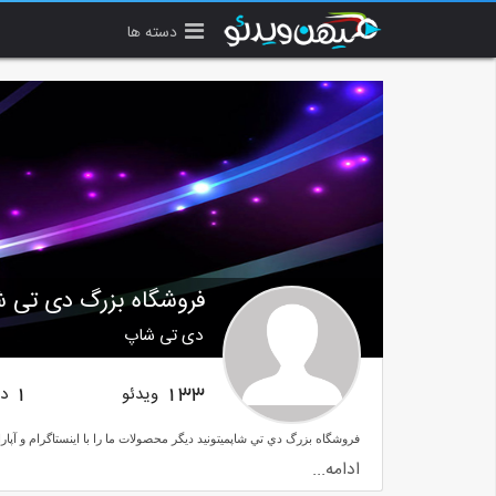
دسته ها
فروشگاه بزرگ دی تی 
دی تی شاپ
ویدئو
دن
1
133
ادامه...