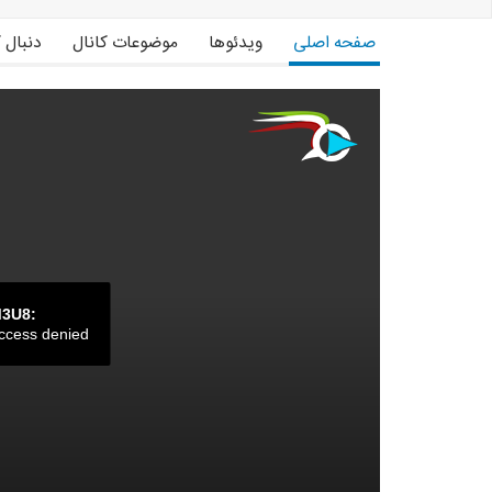
صفحه اصلی
ویدئوها
موضوعات کانال
دنبال 
M3U8:
ccess denied