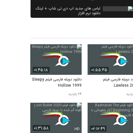
لباس های جدید اپ دی تی شاپ + لینک
دانلود نرم افزار
۳۷ بازدید
خرید شلوار جین مردانه sh3568 با
پرداخت درب منزل از دیتی شاپ
۲۶ بازدید
اونایی که حرف از براندازی میزدن کجان
۲۶ بازدید
خرید ساعت مچی با پرداخت درب منزل از
دیتی شاپ
۰۱:۴۵:۱۸
۰۱:۵۵:۴۵
۲۴ بازدید
ود دوبله فارسی فیلم
دانلود دوبله فارسی فیلم Sleepy
Hollow 1999
Lawless 2
۲۴ بازدید
۰۱:۳۱:۵۸
۰۲:۱۲:۴۹
HD