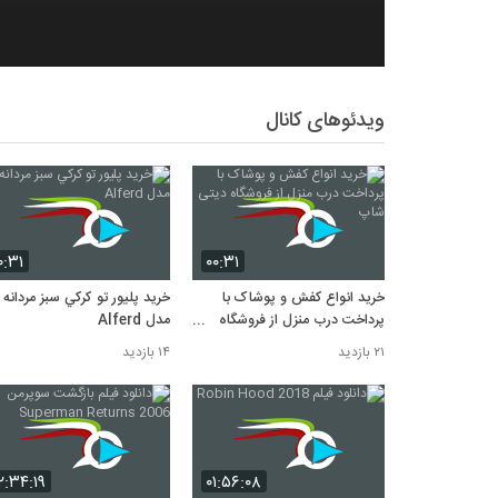
ویدئوهای کانال
۰:۳۱
۰۰:۳۱
خرید انواع کفش و پوشاک با
خرید پليور تو كركي سبز مردانه
پرداخت درب منزل از فروشگاه
مدل Alferd
دیتی شاپ
۲۱ بازدید
۱۴ بازدید
۲:۳۴:۱۹
۰۱:۵۶:۰۸