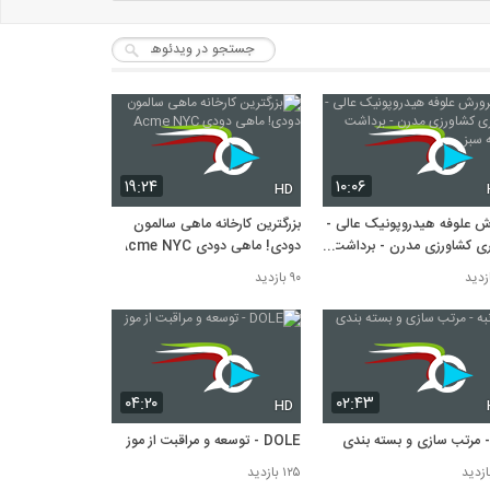
۱۹:۲۴
۱۰:۰۶
HD
ش علوفه هیدروپونیک عالی -
بزرگترین کارخانه ماهی سالمون
ری کشاورزی مدرن - برداشت
دودی! ماهی دودی Acme NYC
ه سبز
۹۰ بازدید
۰۴:۲۰
۰۲:۴۳
HD
 - مرتب سازی و بسته بندی
DOLE - توسعه و مراقبت از موز
۱۲۵ بازدید