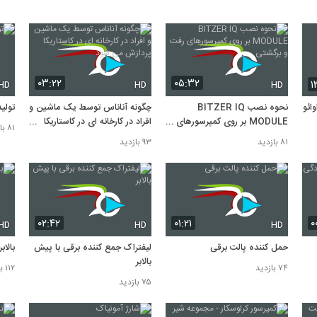
۰۳:۲۲
۰۵:۳۲
۱
HD
HD
HD
ائو
نحوه نصب BITZER IQ
چگونه آناناس توسط یک ماشین و
تولید ansor
MODULE بر روی کمپرسورهای
افراد در کارخانه ای در کاستاریکا
۸۱ بازدید
رفت و برگشتی
پردازش می شود
۸۱ بازدید
۹۳ بازدید
۰۲:۴۲
۰۱:۲۱
۰
HD
HD
HD
حمل کننده پالت برقی
لیفتراک جمع کننده برقی با پیش
بالاب
بالابر
۷۴ بازدید
۱۱۲ بازدید
۷۵ بازدید