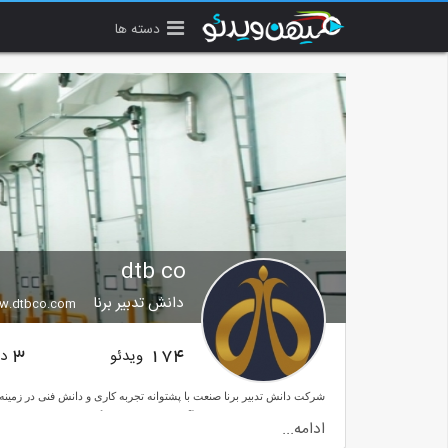
دسته ها
dtb co
دانش تدبیر برنا
w.dtbco.com
ویدئو
دن
3
174
شرکت دانش تدبیر برنا صنعت با پشتوانه تجربه کاری و دانش فنی در زمی
مطالب ارائه شده فقط جهت آگاهی و معرفی درج گردیده و امید است چرا
ادامه...