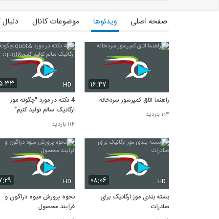
صفحه اصلی
ویدئوها
موضوعات کانال
دنبال 
۵:۳۳
۱۶:۴۷
HD
راهنما اتاق کمپرسور سردخانه
4 نکته در مورد "چگونه موز
ارگانیک سالم تولید کنیم"
۱۰۴ بازدید
۱۱۴ بازدید
۷:۲۹
۰۸:۰۶
HD
HD
بسته بندی موز ارگانیک برای
نحوه پرورش میوه دراگون و
صادرات
فرآیند محصول