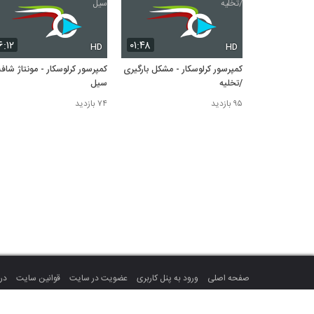
۶:۱۲
۰۱:۴۸
HD
HD
کمپرسور کرلوسکار - مشکل بارگیری
کمپرسور کرلوسکار - مونتاژ شاف
/تخلیه
سیل
۹۵ بازدید
۷۴ بازدید
صفحه اصلی
ورود به پنل کاربری
عضویت در سایت
قوانین سایت
درب