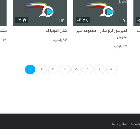
۰۳:۱۹
۰۶:۳۸
۰
HD
HD
ت
کمپرسور کرلوسکار - مجموعه شیر
شارژ آمونیاک
نشت 
تحویل
۹۶ بازدید
۱۰۳ بازدید
۹۵ بازدید
1
2
3
4
5
6
اره ما
تماس با ما