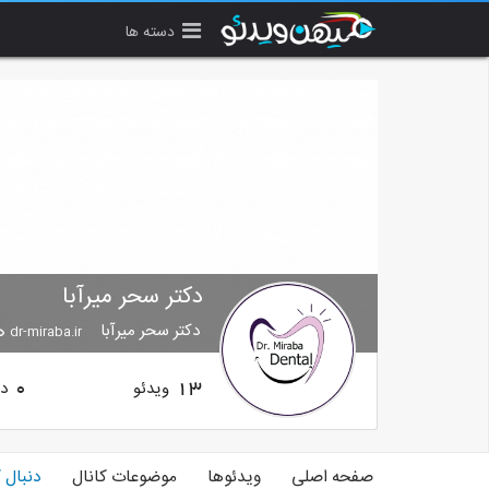
دسته ها
دکتر سحر میرآبا
دکتر سحر میرآبا
dr-miraba.ir
ویدئو
دن
0
13
صفحه اصلی
ویدئوها
موضوعات کانال
دنبال 