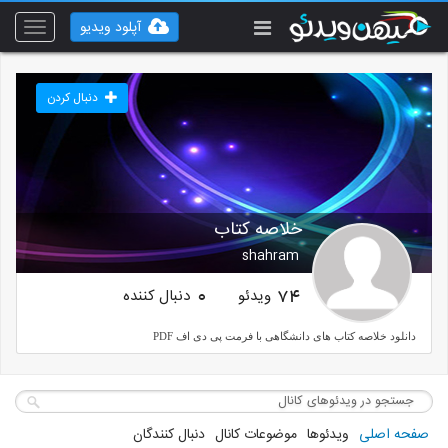
آپلود ویدیو
Toggle
vigation
دنبال کردن
خلاصه کتاب
shahram
ویدئو
دنبال کننده
0
74
دانلود خلاصه کتاب های دانشگاهی با فرمت پی دی اف PDF
صفحه اصلی
ویدئوها
موضوعات کانال
دنبال کنندگان