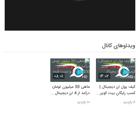
ویدئوهای کانال
۰۸:۰۱
۱۴:۰۲
HD
HD
کیف پول ارز دیجیتال |
ماهی 30 میلیون تومان
کسب رایگان بیت کوین
درآمد از 4 ارز دیجیتال -
کیف پول ارزدیجیتال
100% سالم و تست
۸ بازدید
۱۰ بازدید
FaucetPay
شده