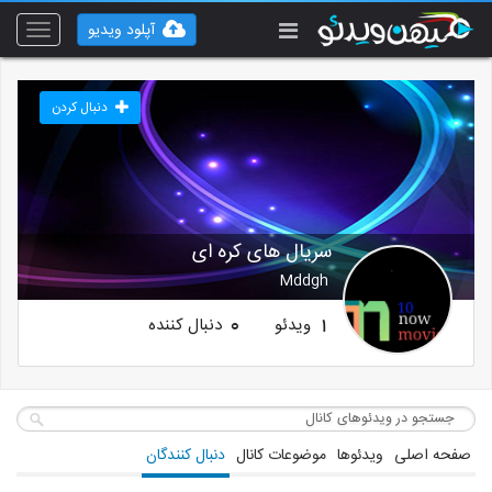
آپلود ویدیو
Toggle
vigation
دنبال کردن
سریال های کره ای
Mddgh
ویدئو
دنبال کننده
0
1
صفحه اصلی
ویدئوها
موضوعات کانال
دنبال کنندگان