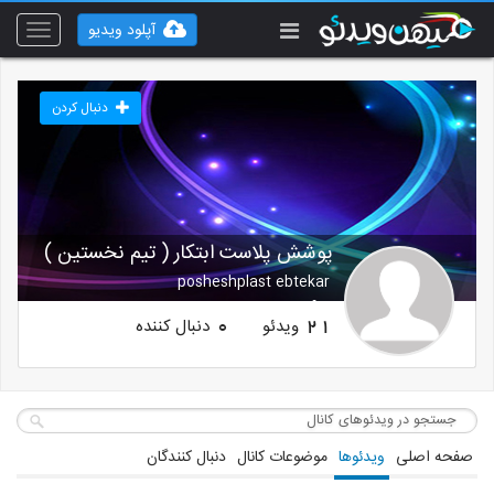
آپلود ویدیو
Toggle
vigation
دنبال کردن
پوشش پلاست ابتکار ( تیم نخستین )
posheshplast ebtekar
www.cpebtekar.com
ویدئو
دنبال کننده
0
21
صفحه اصلی
ویدئوها
موضوعات کانال
دنبال کنندگان