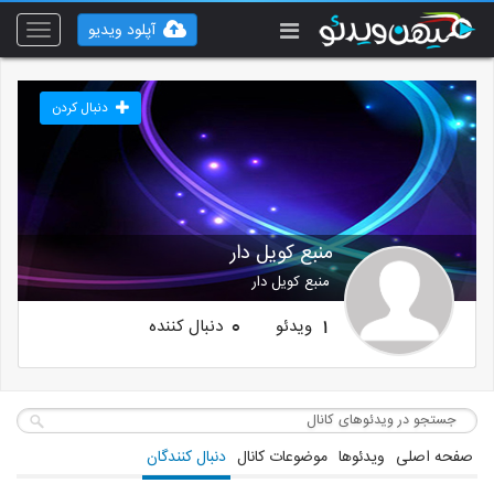
آپلود ویدیو
Toggle
vigation
دنبال کردن
منبع کویل دار
منبع کویل دار
ویدئو
دنبال کننده
0
1
صفحه اصلی
ویدئوها
موضوعات کانال
دنبال کنندگان