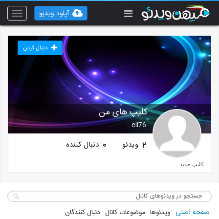
آپلود ویدیو
Toggle
vigation
دنبال کردن
کلیپ های من
eli76
ویدئو
دنبال کننده
0
2
کلیپ جدید
صفحه اصلی
ویدئوها
موضوعات کانال
دنبال کنندگان