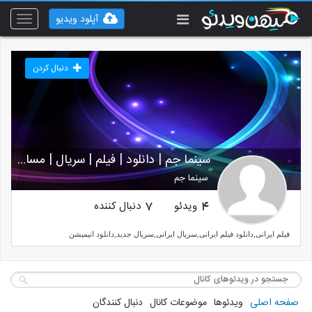
آپلود ویدیو
Toggle
vigation
دنبال کردن
سینما جم | دانلود | فیلم | سریال | مسابقه | انیمیش
سینما جم
ویدئو
دنبال کننده
7
4
فیلم ایرانی,دانلود فیلم ایرانی,سریال ایرانی,سریال جدید,دانلود انیمیشن
صفحه اصلی
ویدئوها
موضوعات کانال
دنبال کنندگان