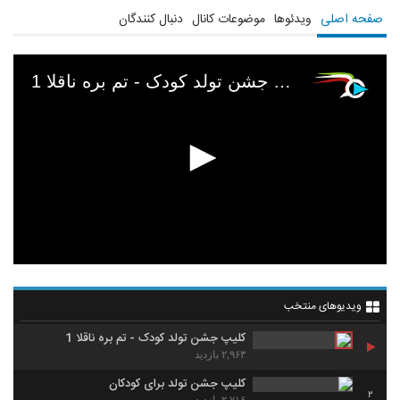
telegram.me/studiobaby1
صفحه اصلی
ویدئوها
موضوعات کانال
دنبال کنندگان
تماس آنلاین تلگرام:
telegram.me/studiobaby2
کلیپ جشن تولد کودک - تم بره ناقلا 1
ویدیوهای منتخب
کلیپ جشن تولد کودک - تم بره ناقلا 1
۲,۹۶۳ بازدید
کلیپ جشن تولد برای کودکان
2