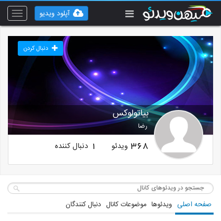
آپلود ویدیو
Toggle
vigation
دنبال کردن
بیاتولوکس
رضا
ویدئو
دنبال کننده
1
368
صفحه اصلی
ویدئوها
موضوعات کانال
دنبال کنندگان