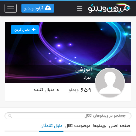
آپلود ویدیو
Toggle
vigation
دنبال کردن
اموزشی
بهزاد
ویدئو
دنبال کننده
0
659
صفحه اصلی
ویدئوها
موضوعات کانال
دنبال کنندگان