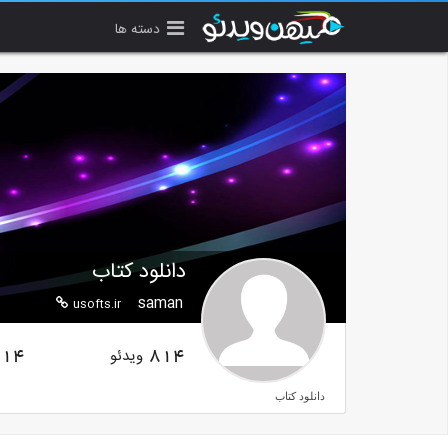
دسته ها
دانلود کتاب
saman
usofts.ir
ویدئو
14
814
دانلود کتاب