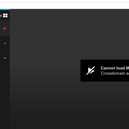
و
2
3
Cannot load 
Crossdomain a