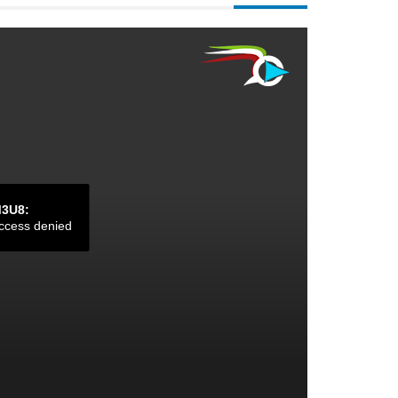
M3U8:
ccess denied