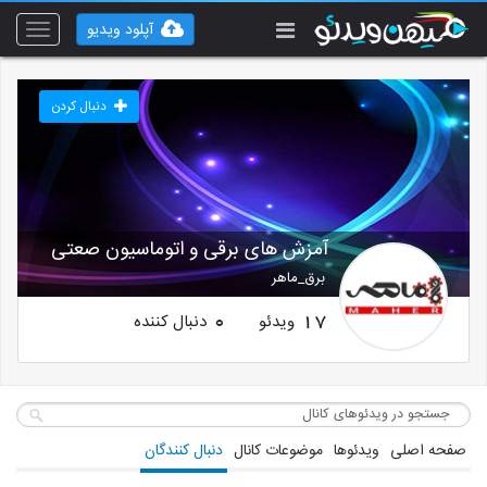
آپلود ویدیو
Toggle
vigation
دنبال کردن
آمزش های برقی و اتوماسیون صعتی
برق_ماهر
ویدئو
دنبال کننده
0
17
صفحه اصلی
ویدئوها
موضوعات کانال
دنبال کنندگان