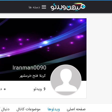
دسته ها
Iranman0090
کربلا فتح خرمشهر
ویدئو
دن
0
6
صفحه اصلی
ویدئوها
موضوعات کانال
دنبال 