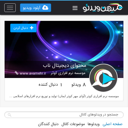
آپلود ویدیو
Toggle
vigation
دنبال کردن
محتوای دیجیتال ناب
موسسه نرم افزاری کوثر
www.avamehr.ir
ویدئو
دنبال کننده
1
8
موسسه نرم افزاری کوثر (آوای مهر کوثر ایمان) تولید و توزیع نرم افزارهای اسلامی و دینی و مذهبی و سخنرانی و مداحی و کودکان و نوجوانان و انواع برنامه هابرای تلفن همراه 09123513137-37741600-025- sms:3000101112
صفحه اصلی
ویدئوها
موضوعات کانال
دنبال کنندگان