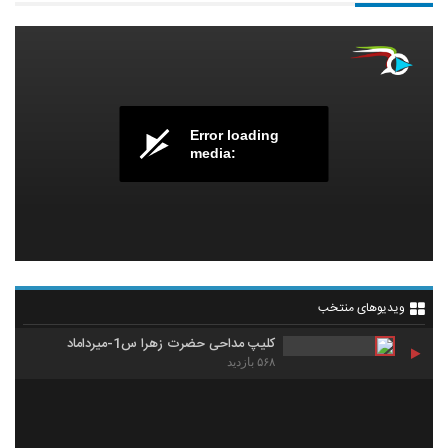
Error loading
media:
ویدیوهای منتخب
کلیپ مداحی حضرت زهرا س1-میرداماد
۵۶۸ بازدید