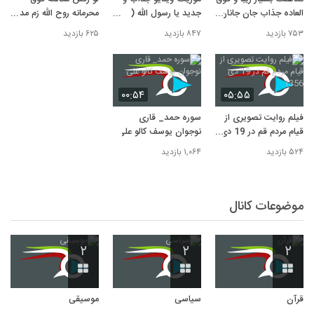
العاده جذاب جان جانان-
جدید یا رسول الله (
محرمانه روح الله زم مدیر
سامی یوسف به زبان
عربی ) اثر سامی یوسف
آمد نیوز با مامور موساد و
۷۵۳ بازدید
۸۴۷ بازدید
۶۲۵ بازدید
فارسی
تله های او
۰۰:۵۴
۰۵:۵۵
فیلم روایت تصویری از
سوره حمد_ قاری
قیام مردم قم در 19 دی
نوجوان یوسف کالو علی
1356
۵۲۴ بازدید
۱,۰۶۴ بازدید
موضوعات کانال
۲
۲
۲
قرآن
سیاسی
موسیقی