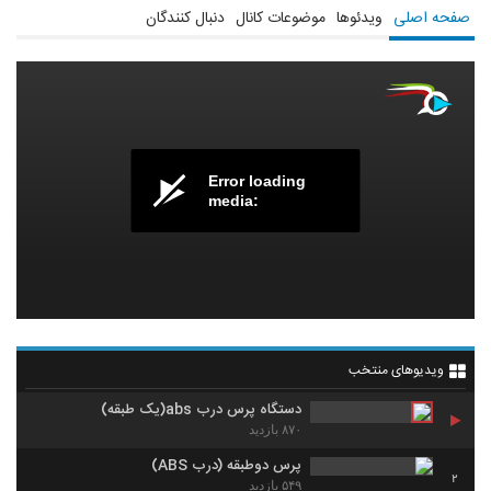
صفحه اصلی
ویدئوها
موضوعات کانال
دنبال کنندگان
Error loading
media:
ویدیوهای منتخب
دستگاه پرس درب abs(یک طبقه)
۸۷۰ بازدید
⁯پرس دوطبقه (درب ABS)
2
۵۴۹ بازدید