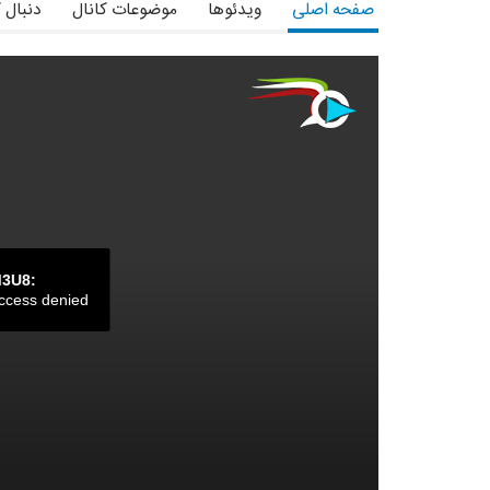
صفحه اصلی
ویدئوها
موضوعات کانال
دنبال 
M3U8:
ccess denied