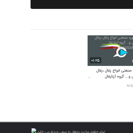
۰۱:۲۵
 صنعتی انواع زغال ،زغال
 و... گروه آرتازغال
091205343
تمام حقوق سایت متعلق به میهن ویدئو می باشد.