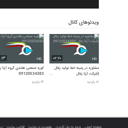
ویدئوهای کانال
۱:۱۳
۰۲:۲۰
HD
HD
مشاوره در زمینه خط تولید زغال
کوره صنعتی هلندی گروه آرتا ز
(شرکت آرتا زغال
09120534383
)09120534383
۱۲ بازدید
۱۴ بازدید
صفحه اصلی
ورود به پنل کاربری
عضویت در سایت
قوانین سایت
درب