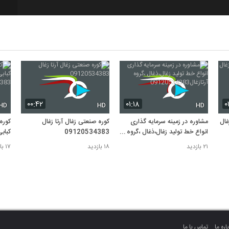
۰۰:۴۲
۰۱:۱۸
۰
HD
HD
HD
غال
مشاوره در زمینه سرمایه گذاری
کوره صنعتی زغال آرتا زغال
کوره
انواع خط تولید زغال،ذغال ،گروه
09120534383
کبابی
آرتازغال09120534383
83 0
۲۱ بازدید
۱۸ بازدید
۱۷ بازدید
اره ما
تماس با ما