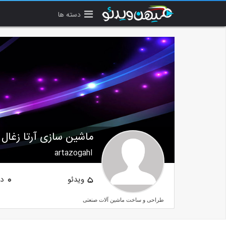
دسته ها
ماشین سازی آرتا زغال
artazogahl
ویدئو
دن
0
5
طراحی و ساخت ماشین آلات صنعتی