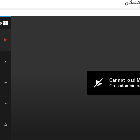
کنندگان
و
2
Cannot load 
3
Crossdomain a
4
5