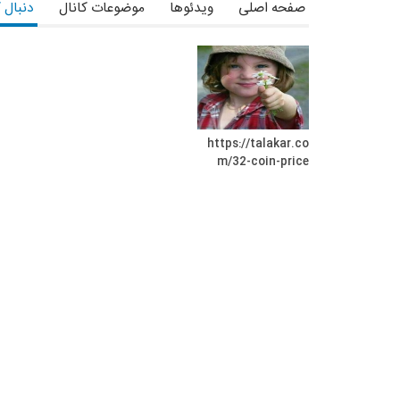
صفحه اصلی
ویدئوها
موضوعات کانال
دنبال 
https://talakar.co
m/32-coin-price