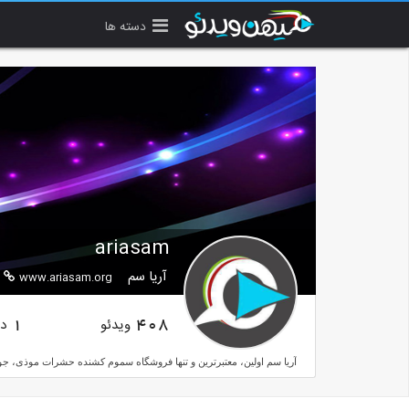
دسته ها
ariasam
آریا سم
www.ariasam.org
ویدئو
دن
1
408
آریا سم اولین، معتبرترین و تنها فروشگاه سموم کشنده حشرات موذی، جون