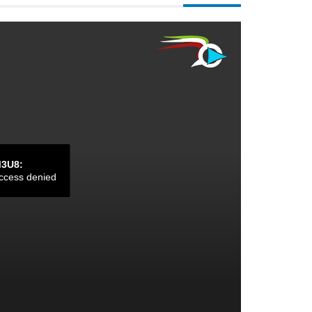
M3U8:
ccess denied