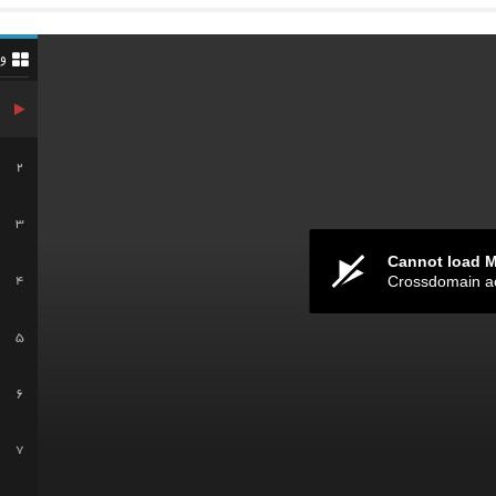
و
2
3
Cannot load 
Crossdomain a
4
5
6
7