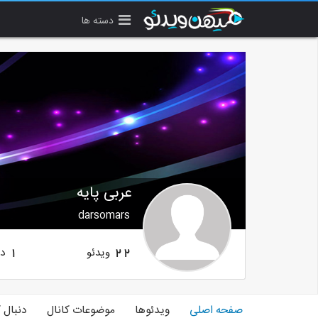
دسته ها
عربی پایه
darsomars
ویدئو
دن
1
22
صفحه اصلی
ویدئوها
موضوعات کانال
دنبال 