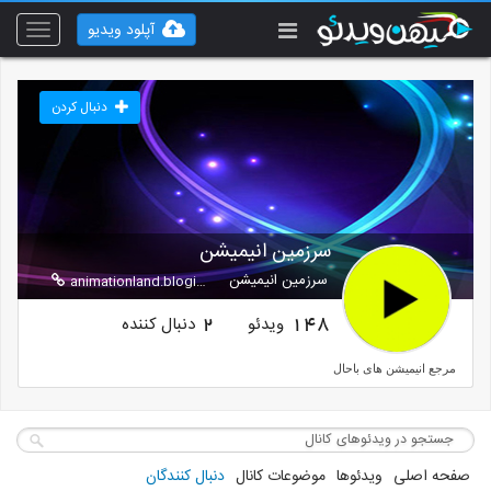
آپلود ویدیو
Toggle
vigation
دنبال کردن
سرزمین انیمیشن
سرزمین انیمیشن
animationland.blogix.ir
ویدئو
دنبال کننده
2
148
مرجع انیمیشن های باحال
صفحه اصلی
ویدئوها
موضوعات کانال
دنبال کنندگان