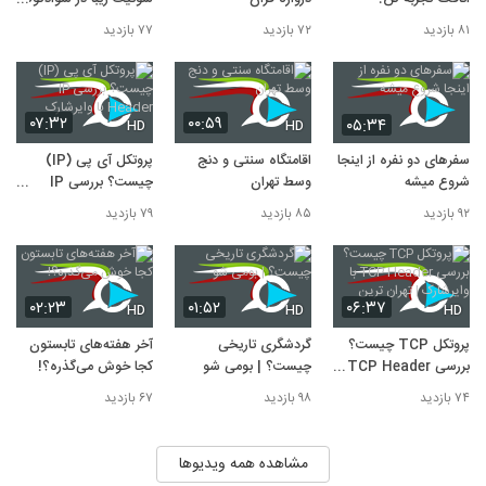
فقط با ۳۵۰ هزار تومان
۸۱ بازدید
۷۲ بازدید
۷۷ بازدید
۰۷:۳۲
۰۰:۵۹
۰۵:۳۴
HD
HD
سفرهای دو نفره از اینجا
اقامتگاه سنتی و دنج
پروتکل آی پی (IP)
شروع میشه
وسط تهران
چیست؟ بررسی IP
Header با وایرشارک
۹۲ بازدید
۸۵ بازدید
۷۹ بازدید
۰۲:۲۳
۰۱:۵۲
۰۶:۳۷
HD
HD
HD
پروتکل TCP چیست؟
گردشگری تاریخی
آخر هفته‌های تابستون
بررسی TCP Header با
چیست؟ | بومی شو
کجا خوش می‌گذره؟!
وایرشارک | تهران ترین
۷۴ بازدید
۹۸ بازدید
۶۷ بازدید
مشاهده همه ویدیوها