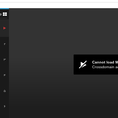
و
2
3
Cannot load 
Crossdomain a
4
5
6