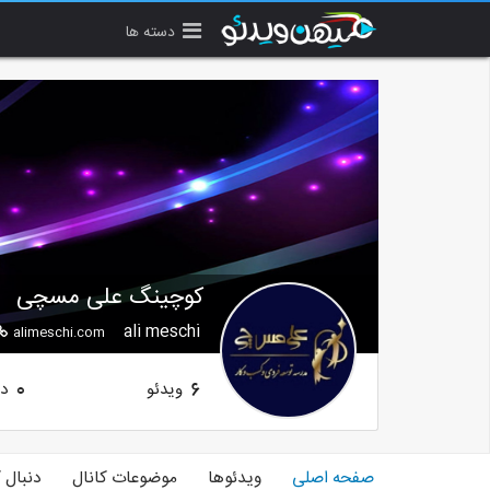
دسته ها
کوچینگ علی مسچی
ali meschi
alimeschi.com
ویدئو
دن
0
6
صفحه اصلی
ویدئوها
موضوعات کانال
دنبال 