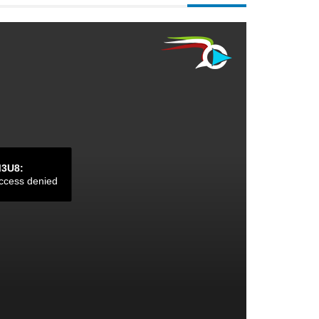
M3U8:
ccess denied