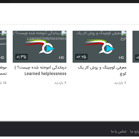
۰۱:۳۵
۰۲:۲۵
۰
HD
HD
HD
معرفی کوچینگ و روش کار یک
درماندگی آموخته شده چیست؟ |
موفق
کوچ
Learned helplessness
تحصی
تحص
۸ بازدید
۸ بازدید
۱۵ بازدید
اره ما
تماس با ما