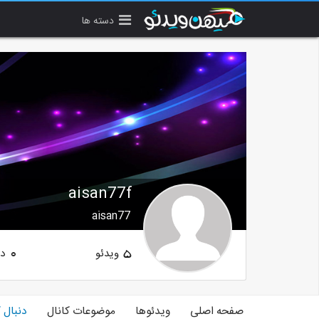
دسته ها
aisan77f
aisan77
ویدئو
دن
0
5
صفحه اصلی
ویدئوها
موضوعات کانال
دنبال 