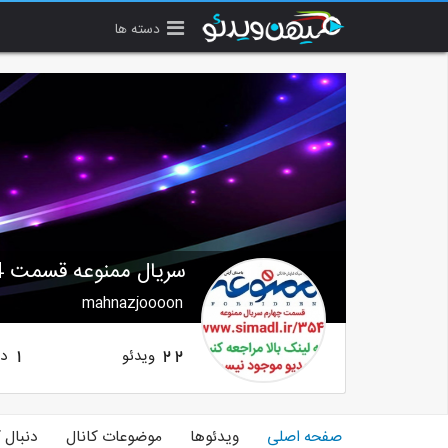
دسته ها
سریال ممنوعه قسمت 4 چهارم
mahnazjoooon
ویدئو
دن
1
22
صفحه اصلی
ویدئوها
موضوعات کانال
دنبال 