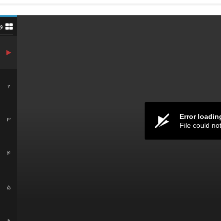
و
2
Error loadin
3
File could no
4
5
6