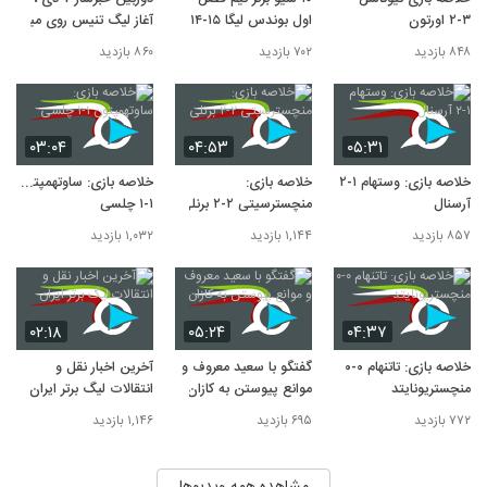
۳-۲ اورتون
اول بوندس لیگا ۱۵-۲۰۱۴
آغاز لیگ تنیس روی میز
۸۴۸ بازدید
۷۰۲ بازدید
۸۶۰ بازدید
۰۳:۰۴
۰۴:۵۳
۰۵:۳۱
خلاصه بازی: وستهام ۱-۲
خلاصه بازی:
خلاصه بازی: ساوتهمپتون
آرسنال
منچسترسیتی ۲-۲ برنلی
۱-۱ چلسی
۸۵۷ بازدید
۱,۱۴۴ بازدید
۱,۰۳۲ بازدید
۰۲:۱۸
۰۵:۲۴
۰۴:۳۷
خلاصه بازی: تاتنهام ۰-۰
گفتگو با سعید معروف و
آخرین اخبار نقل و
منچستریونایتد
موانع پیوستن به کازان
انتقالات لیگ برتر ایران
۷۷۲ بازدید
۶۹۵ بازدید
۱,۱۴۶ بازدید
مشاهده همه ویدیوها