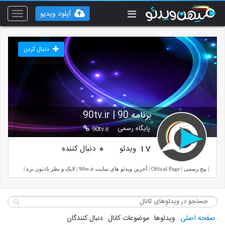
آپلود ویدیو
Toggle
vigation
دنبال کردن
برنامه 90 | 90tv.ir
پایگاه رسمی
90tv.ir
ویدئو
دنبال کننده
0
17
| پیج رسمی | Offical Page | آخرین ویدئو های سایت 90tv.ir | لایک و نظر یادتون نره |
صفحه اصلی
ویدئوها
موضوعات کانال
دنبال کنندگان