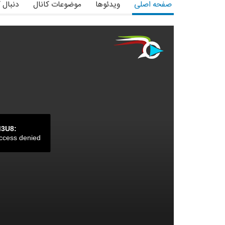
صفحه اصلی
ویدئوها
موضوعات کانال
دنبال 
M3U8:
ccess denied