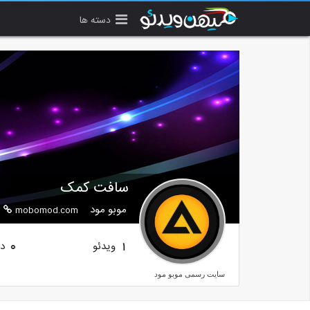
دسته ها
سافت کمک
موبو مود
mobomod.com
ویدئو
دن
0
1
سایت رسمی موبو مود