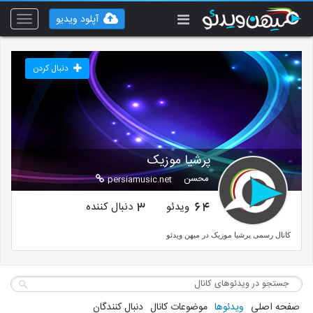
آپلود ویدیو
Toggle
vigation
دنبال کردن
پرشیا موزیک
محسن
persiamusic.net
ویدئو
دنبال کننده
3
64
کانال رسمی پرشیا موزیک در میهن ویدئو
با ما همراه باشید
صفحه اصلی
ویدئوها
موضوعات کانال
دنبال کنندگان