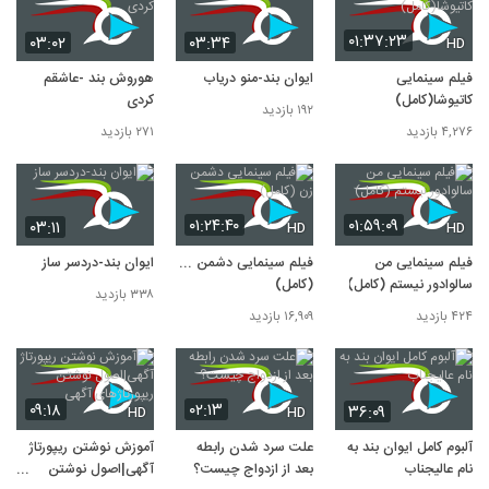
۰۱:۳۷:۲۳
۰۳:۰۲
۰۳:۳۴
HD
فیلم سینمایی
ایوان بند-منو دریاب
هوروش بند -عاشقم
کاتیوشا(کامل)
کردی
۱۹۲ بازدید
۴,۲۷۶ بازدید
۲۷۱ بازدید
۰۱:۲۴:۴۰
۰۱:۵۹:۰۹
۰۳:۱۱
HD
HD
فیلم سینمایی من
فیلم سینمایی دشمن زن
ایوان بند-دردسر ساز
سالوادور نیستم (کامل)
(کامل)
۳۳۸ بازدید
۴۲۴ بازدید
۱۶,۹۰۹ بازدید
۰۹:۱۸
۰۲:۱۳
۳۶:۰۹
HD
HD
آلبوم کامل ایوان بند به
علت سرد شدن رابطه
آموزش نوشتن ریپورتاژ
نام عالیجناب
بعد از ازدواج چیست؟
آگهی|اصول نوشتن