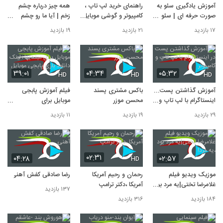
آموزش یادگیری سئو به
راهنمای خرید لپ تاپ ،
همه چیز درباره چشم
صورت حرفه ای | سئو رو
کامپیوتر و گوشی موبایل
زخم | آیا ما رو چشم
از کجا شروع کنم؟
| یادت باشه گرون نخری
میکنن؟
۱۷ بازدید
۲۱ بازدید
۱۹ بازدید
۳۹:۰۱
۰۴:۳۴
۰۵:۳۲
HD
HD
HD
آموزش گذاشتن پست در
باکس مشتری پسند
فیلم آموزش پابجی
اینستاگرام با لپ تاپ و
محسن موزر
موبایل برای
کامپیوتر
مبتدیها+لینک دانلود
۲۹ بازدید
۱۹ بازدید
۱۱ بازدید
بازی پابجی موبایل
۰۲:۳۱
۰۴:۲۸
۰۲:۵۷
HD
موزیک ویدیو فیلم
رحمان و رحیم آمریکا
رضا صادقی کفش آهنی
غلامرضا تختی|یه مرد بود
آمریکا ،دکتر ترامپ
۱۳۷ بازدید
،یه مرد!
۱۸۴ بازدید
۳۱۶ بازدید