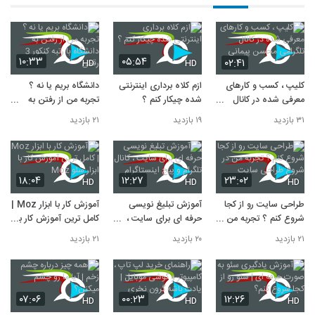
۱۰:۳۳
۰۵:۵۴
۰۲:۴۱
HD
HD
کلیپ ، کسب و کارهای
ازم کلاه برداری اینترنتی
دانشگاه بریم یا نه ؟
معرفی شده در کانال
شده چیکار کنم ؟
تجربه من از رفتن به
تلگرامی محسن پیمانی
دانشگاه با رتبه کنکور 3
۳۱ بازدید
۱۹ بازدید
۲۱ بازدید
رقمی
۱۸:۰۴
۱۲:۲۷
۲۳:۰۲
HD
HD
HD
طراحی سایت رو از کجا
آموزش تبلیغ نویسی
آموزش کار با ابزار Moz |
شروع کنم ؟ تجربه من در
حرفه ای برای سایت ،
کامل ترین آموزش کار با
شروع طراحی سایت
کانال تلگرام و پیج
ابزار سئو Moz
۲۱ بازدید
۲۰ بازدید
۲۱ بازدید
اینستاگرام
۰۷:۰۶
۰۰:۲۳
۱۲:۲۶
HD
HD
HD