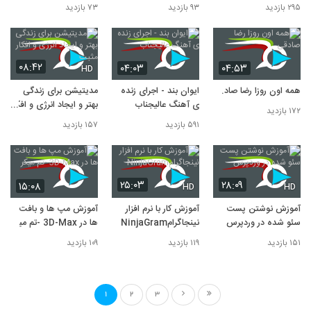
ریپورتاژهای آگهی
۲۹۵ بازدید
۹۳ بازدید
۷۳ بازدید
۰۸:۴۲
۰۴:۰۳
۰۴:۵۳
HD
همه اون روزا رضا صادقی
ایوان بند - اجرای زنده
مدیتیشن برای زندگی
ی آهنگ عالیجناب
بهتر و ایجاد انرژی و افکار
۱۷۲ بازدید
مثبت
۵۹۱ بازدید
۱۵۷ بازدید
۲۵:۰۳
۲۸:۰۹
۱۵:۰۸
HD
HD
آموزش نوشتن پست
آموزش کار با نرم افزار
آموزش مپ ها و بافت
سئو شده در وردپرس
نینجاگرامNinjaGram
ها در 3D-Max -تم میکر
۱۵۱ بازدید
۱۱۹ بازدید
۱۰۹ بازدید
1
2
3