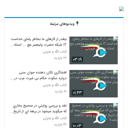
ویدیوهای مرتبط
چقدر از کارهای ما بخاطر رضای خداست
؟! شبکه حضرت ولیعصر عج ... استاد
حسینی قزوینی
کتاب الله و عترتی
۲۲ بازدید
۰۳:۱۹
افشاگری تکان دهنده جوان سنی
درباره سکوت حکام بی غیرت عرب در
برابر جنایات اسرائیل
کتاب الله و عترتی
۲۰ بازدید
۰۱:۴۳
نقد و بررسي روايتي در صحيح بخاري
که ميگويد ميشود در برهه اي از تاريخ
امام زماني وجود نداشته باشد!!
کتاب الله و عترتی
۳۱ بازدید
۱۰:۰۳