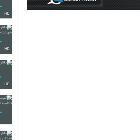
HD
HD
HD