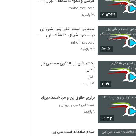
هراسی و تحولات منطقه - تهران -
13 بهمن 93
mahdimouood
۰۱:۱۳:۳۱
۷۹ بازدید
سخنرانی استاد رائفی پور - شأن زن
در اسلام - شیراز - دانشگاه علوم
پزشکی - 15 اسفند 92
mahdimouood
۵۲:۵۱
۷۳ بازدید
پخش اذان در بلندگوی مسجدی در
آلمان
اخبار
۰۱:۴۰
۱۶ بازدید
برابری حقوق زن و مرد-استاد میرزایی
استاد امیرحسین میرزایی
۹ بازدید
۰۲:۳۳
اسلام منافقانه-استاد میرزایی