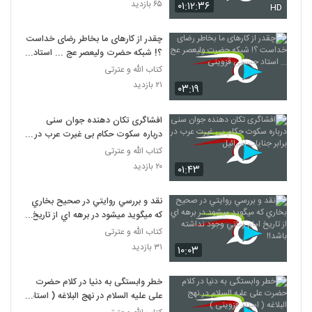
۶۵ بازدید
۰۱:۱۲:۳۶
HD
چقدر از کارهای ما بخاطر رضای خداست
؟! شبکه حضرت ولیعصر عج ... استاد
حسینی قزوینی
کتاب الله و عترتی
۲۱ بازدید
۰۳:۱۹
افشاگری تکان دهنده جوان سنی
درباره سکوت حکام بی غیرت عرب در
برابر جنایات اسرائیل
کتاب الله و عترتی
۲۰ بازدید
۰۱:۴۳
نقد و بررسي روايتي در صحيح بخاري
که ميگويد ميشود در برهه اي از تاريخ
امام زماني وجود نداشته باشد!!
کتاب الله و عترتی
۳۱ بازدید
۱۰:۰۳
خطر وابستگی به دنیا در کلام حضرت
علی علیه السلام در نهج البلاغه ( استاد
قزوینی )