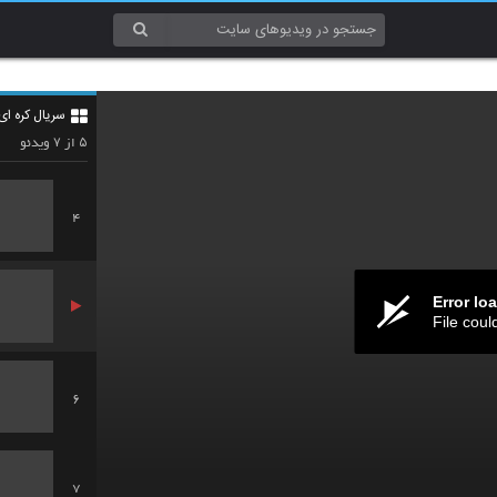
2
سریال کره ای
3
۷
۵
از
ویدئو
4
Error lo
File coul
6
7