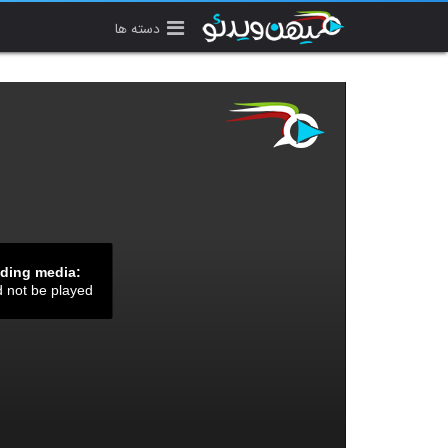
دسته ها
ading media:
d not be played