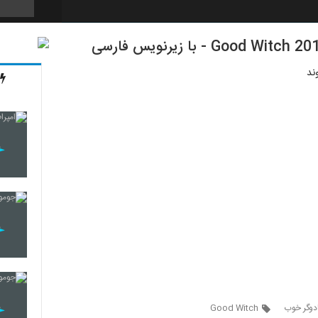
ند
دوگر خوب
Good Witch