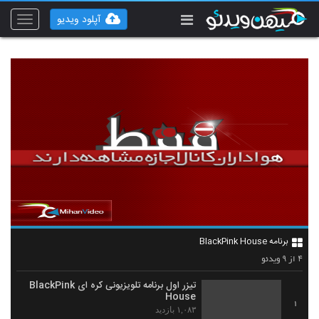
آپلود ویدیو
Toggle
vigation
برنامه BlackPink House
۹
۴
از
ویدئو
تیزر اول برنامه تلویزیونی کره ای BlackPink
House
1
۱,۰۸۳ بازدید