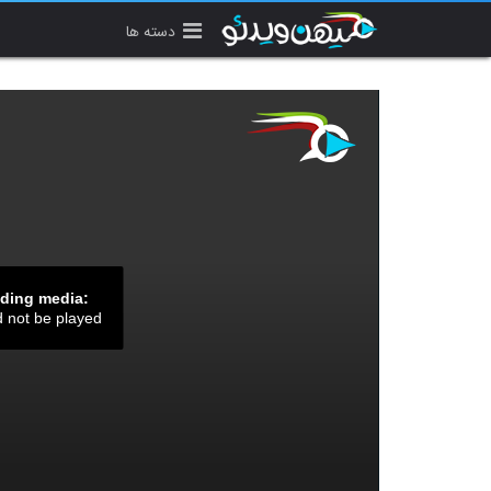
دسته ها
ading media:
d not be played