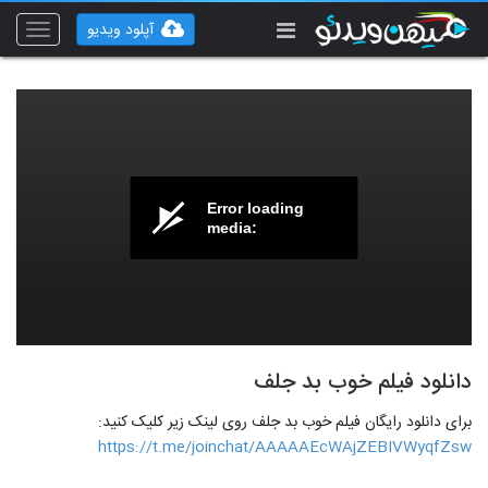
آپلود ویدیو
Toggle
vigation
Error loading
media:
دانلود فیلم خوب بد جلف
برای دانلود رایگان فیلم خوب بد جلف روی لینک زیر کلیک کنید:
https://t.me/joinchat/AAAAAEcWAjZEBIVWyqfZsw