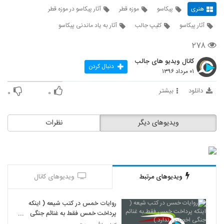
هنری
پیکاسو
موزه قطر
آثار پیکاسو در موزه قطر
آثار پیکاسو
کلیپ جالب
آثار به یاد ماندنی پیکاسو
۲۷۸
کانال ویدیو های جالب
دنبال کردن
۰۱ مرداد ۱۳۹۶
دانلود
بیشتر
۰
۰
ویدیوهای دیگر
نظرات
ویدیوهای مرتبط
ویدیوهای کانال
روایات خمس در کتب شیعه ( اینکه
پرداخت خمس فقط به غنائم جنگی
اخصاص ندارد )