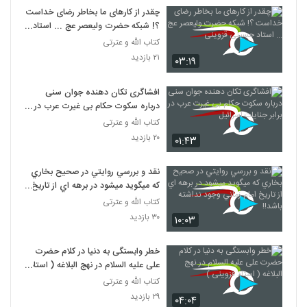
چقدر از کارهای ما بخاطر رضای خداست
؟! شبکه حضرت ولیعصر عج ... استاد
حسینی قزوینی
کتاب الله و عترتی
۲۱ بازدید
۰۳:۱۹
افشاگری تکان دهنده جوان سنی
درباره سکوت حکام بی غیرت عرب در
برابر جنایات اسرائیل
کتاب الله و عترتی
۲۰ بازدید
۰۱:۴۳
نقد و بررسي روايتي در صحيح بخاري
که ميگويد ميشود در برهه اي از تاريخ
امام زماني وجود نداشته باشد!!
کتاب الله و عترتی
۳۰ بازدید
۱۰:۰۳
خطر وابستگی به دنیا در کلام حضرت
علی علیه السلام در نهج البلاغه ( استاد
قزوینی )
کتاب الله و عترتی
۲۹ بازدید
۰۴:۰۴