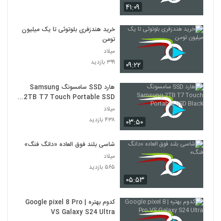
۴۱:۰۹
خرید هندزفری بلوتوثی تا یک میلیون
تومن
میلاد
۳۹۹ بازدید
۰۹:۲۲
هارد SSD سامسونگ Samsung
2TB T7 Touch Portable SSD
Black
میلاد
۴۳۸ بازدید
۰۳:۵۰
شاسی بلند فوق العاده «دانگ فنگ»
میلاد
۵۶۵ بازدید
۰۵:۵۳
کدوم بهتره | Google pixel 8 Pro
VS Galaxy S24 Ultra