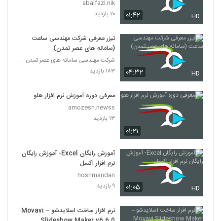
abalfazl.nik
۲۰ بازدید
۰۱:۴۲
HD
تیزر معرفی شرکت مهندسی ساعت
(سامانه های عصر تمدن)
شرکت مهندسی سامانه های عصر تمدن (ساعت)
۱۸۳ بازدید
۰۴:۳۲
HD
معرفی دوره آموزش نرم افزار هلو
amozesh.newss
۱۳ بازدید
۰۱:۲۱
آموزش رایگان Excel- آموزش رایگان
نرم افزار اکسل
hoshmandan
۹ بازدید
۰۱:۰۵
HD
نرم افزار ساخت اسلایدشو – Movavi
Slideshow Maker v6.6.0