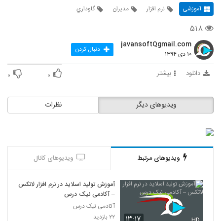
آموزشی
نرم افزار
مديران
گاوداري
۵۱۸
javansoftQgmail.com
دنبال کردن
۱۰ دی ۱۳۹۴
دانلود
بیشتر
۰
۰
ویدیوهای دیگر
نظرات
ویدیوهای مرتبط
ویدیوهای کانال
آموزش تولید اسلاید در نرم افزار لاتکس
– آکادمی نیک درس
آکادمی نیک درس
۲۲ بازدید
۱۳:۱۷
HD