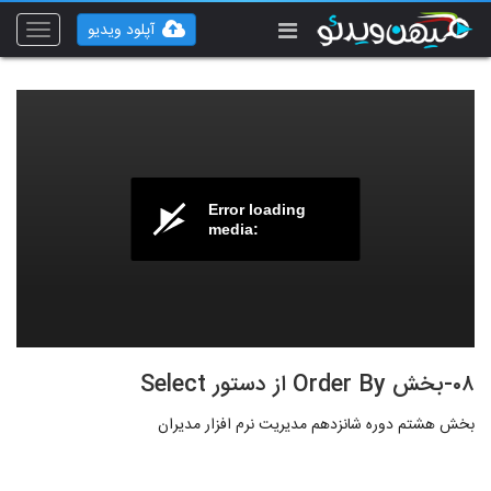
آپلود ویدیو
Toggle
vigation
Error loading
media:
۰۸-بخش Order By از دستور Select
بخش هشتم دوره شانزدهم مدیریت نرم افزار مدیران