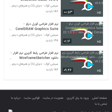
سیجی کوک - دنیای CG و هنرهای دیجیتال
۱۵۸ بازدید
۰۰:۵۳
HD
نرم افزار طراحی کورل‌ دراو –
CorelDRAW Graphics Suite
22.1.0.517 Win/Mac + Extras
سیجی کوک - دنیای CG و هنرهای دیجیتال
۱۴۵ بازدید
۰۱:۱۶
HD
نرم افزار طراحی رابط کاربری نرم افزار –
دانلود WireframeSketcher
v6.2.2
سیجی کوک - دنیای CG و هنرهای دیجیتال
۱۵۶ بازدید
۰۹:۴۶
HD
صفحه اصلی
ورود به پنل کاربری
عضویت در سایت
قوانین سایت
درباره ما
تماس با ما