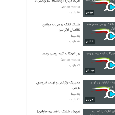
آمریکا درباره آزمایشگاه بیولوژیکی در
اوکراین
Gahan media
۰۲:۱۲
۱۵ بازدید
شلیک تانک روسی به مواضع
نظامیان اوکراینی
بلدمیرزا
۰۱:۴۶
۲۵ بازدید
زور آمریکا به گربه روسی رسید
Gahan media
۲۷ بازدید
۰۴:۲۲
مادربزرگ اوکراینی و تهدید نیروهای
روسی
بلدمیرزا
۰۰:۰۸
۲۲ بازدید
آموزش شلیک با ضد زره جاولین!