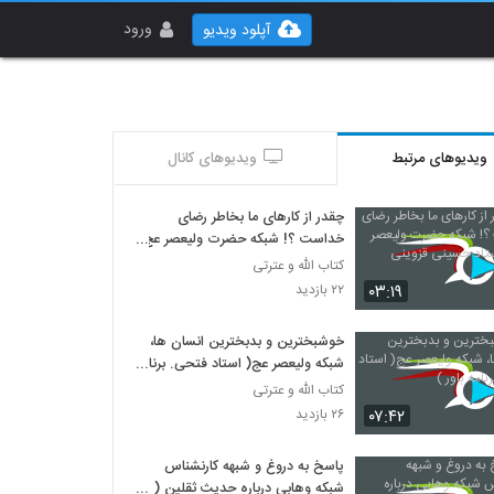
ورود
آپلود ویدیو
ویدیوهای مرتبط
ویدیوهای کانال
چقدر از کارهای ما بخاطر رضای
خداست ؟! شبکه حضرت ولیعصر عج
... استاد حسینی قزوینی
کتاب الله و عترتی
۰۳:۱۹
۲۲ بازدید
خوشبخترین و بدبخترین انسان ها،
شبکه ولیعصر عج( استاد فتحی. برنامه
باور )
کتاب الله و عترتی
۰۷:۴۲
۲۶ بازدید
پاسخ به دروغ و شبهه کارنشناس
شبکه وهابی درباره حدیث ثقلین (