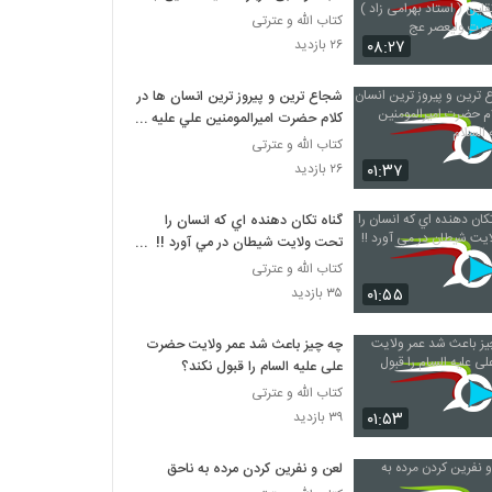
استاد بهرامی زاد ) شبکه حضرت
کتاب الله و عترتی
ولیعصر عج
۰۸:۲۷
۲۶ بازدید
شجاع ترين و پيروز ترين انسان ها در
کلام حضرت اميرالمومنين علي عليه
السلام
کتاب الله و عترتی
۰۱:۳۷
۲۶ بازدید
گناه تکان دهنده اي که انسان را
تحت ولايت شيطان در مي آورد !!
مهم
کتاب الله و عترتی
۰۱:۵۵
۳۵ بازدید
چه چیز باعث شد عمر ولایت حضرت
علی علیه السام را قبول نکند؟
کتاب الله و عترتی
۰۱:۵۳
۳۹ بازدید
لعن و نفرين کردن مرده به ناحق