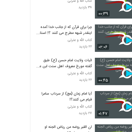
کتاب الله و عترتی
۳۸ بازدید
۰۰:۳۹
چرا برای قرآن که از جانب خدا آمده
اینقدر شبهه مطرح می کنند ؟! استاد
رستم نژاد
کتاب الله و عترتی
۰۲:۰۶
۲۲ بازدید
اثبات ولایت امام حسن (ع) طبق
گفته مورخ معروف اهل سنت ابن عبد
ربه اندلسی
کتاب الله و عترتی
۰۰:۴۵
۲۲ بازدید
آیا امام زمان (عج) از سرداب سامرا
قیام می کنند؟!
کتاب الله و عترتی
۰۱:۴۷
۲۷ بازدید
ان القبر روضه من ریاض الجنه او