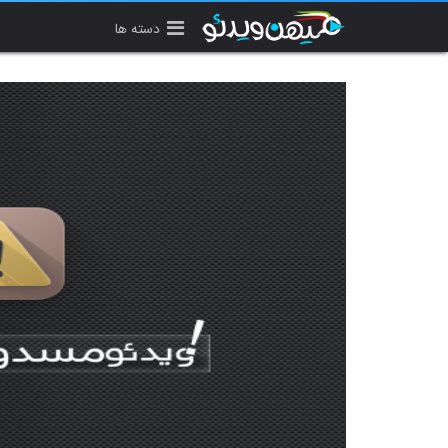
دسته ها