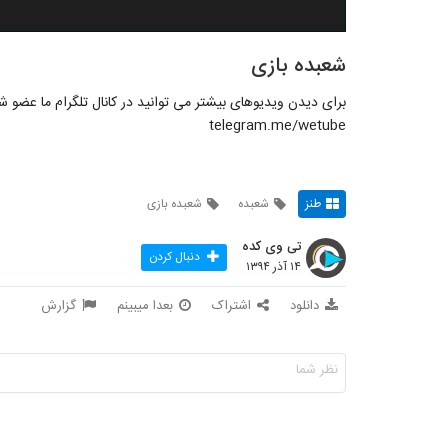
شعبده بازی
برای دیدن ویدیوهای بیشتر می توانید در کانال تلگرام ما عضو ش
telegram.me/wetube
طنز
شعبده
شعبده بازی
تی وی کده
دنبال کردن
۱۴ آذر ۱۳۹۴
دانلود
اشتراک
بعدا میبینم
گزارش