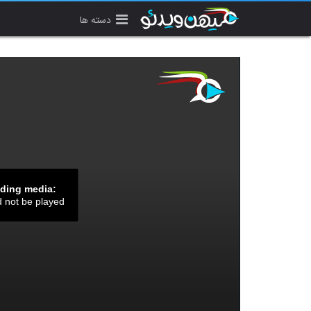
دسته ها
ading media:
d not be played