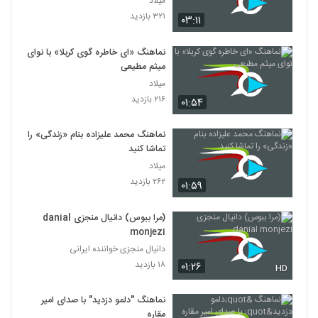
میلاد
۳۲۱ بازدید
۰۳:۱۱
نماهنگ «ای خاطره گوی کربلا» با نوای
میثم مطیعی
میلاد
۲۱۶ بازدید
۰۱:۵۴
نماهنگ محمد علیزاده بنام «زندگی» را
تماشا کنید
میلاد
۲۶۲ بازدید
۰۱:۵۹
(مرا ببوس) دانیال منجزی danial
monjezi
دانیال منجزی خواننده ایرانی
۱۸ بازدید
۰۱:۲۶
HD
نماهنگ "دلمو دزدید" با صدای امیر
مقاره