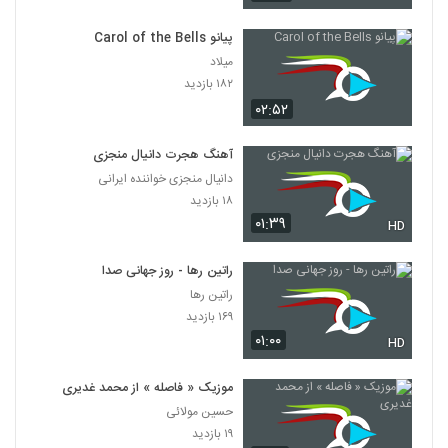
پیانو Carol of the Bells
میلاد
۱۸۲ بازدید
۰۲:۵۲
آهنگ هجرت دانیال منجزی
دانیال منجزی خواننده ایرانی
۱۸ بازدید
۰۱:۳۹
HD
راتین رها - روز جهانی صدا
راتین رها
۱۶۹ بازدید
۰۱:۰۰
HD
موزیک « فاصله » از محمد غدیری
حسین مولائی
۱۹ بازدید