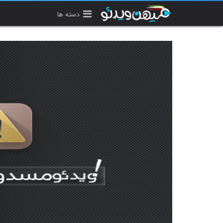
دسته ها