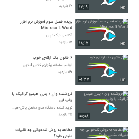
۱۷ بازدید
۱۷:۱۹
HD
بریده فصل سوم آموزش نرم افزار
Microsoft Word
آکادمی نیک درس
۱۵ بازدید
۱۸:۱۵
HD
7 قانون یک ارائه‌ی خوب
الوکام، سامانه برگزاری کلاس آنلاین
۱۴۰ بازدید
۰۱:۳۷
HD
فروشنده وان / پترن هیدرو گرافیک یا
چاپ ابی
تولید کننده دستگاه های مخمل پاش-هیدروگرافیک-ابکاری
۲۵ بازدید
۰۰:۰۸
مطالعه به روش تندخوانی چه تاثیرات
مثبتی دارد؟